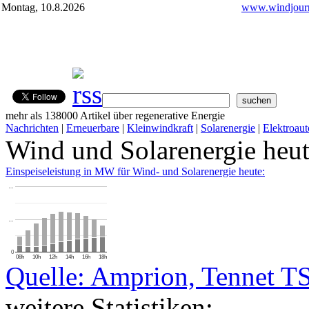
Montag, 10.8.2026
www.windjourn
mehr als 138000 Artikel über regenerative Energie
Nachrichten
|
Erneuerbare
|
Kleinwindkraft
|
Solarenergie
|
Elektroaut
Wind und Solarenergie heu
Einspeiseleistung in MW für Wind- und Solarenergie heute:
…
…
0
08h
10h
12h
14h
16h
18h
Quelle: Amprion, Tennet T
weitere Statistiken: