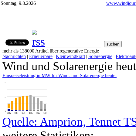
Sonntag, 9.8.2026
www.windjourn
mehr als 138000 Artikel über regenerative Energie
Nachrichten
|
Erneuerbare
|
Kleinwindkraft
|
Solarenergie
|
Elektroaut
Wind und Solarenergie heu
Einspeiseleistung in MW für Wind- und Solarenergie heute:
…
…
0
08h
10h
12h
14h
16h
18h
Quelle: Amprion, Tennet T
weitere Statistiken: