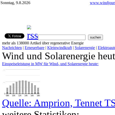
Sonntag, 9.8.2026
www.windjourn
mehr als 138000 Artikel über regenerative Energie
Nachrichten
|
Erneuerbare
|
Kleinwindkraft
|
Solarenergie
|
Elektroaut
Wind und Solarenergie heu
Einspeiseleistung in MW für Wind- und Solarenergie heute:
…
…
0
08h
10h
12h
14h
16h
18h
Quelle: Amprion, Tennet T
weitere Statistiken: