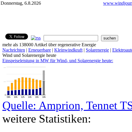
Donnerstag, 6.8.2026
www.windjourn
mehr als 138000 Artikel über regenerative Energie
Nachrichten
|
Erneuerbare
|
Kleinwindkraft
|
Solarenergie
|
Elektroaut
Wind und Solarenergie heute
Einspeiseleistung in MW für Wind- und Solarenergie heute:
…
…
0
08h
10h
12h
14h
16h
18h
Quelle: Amprion, Tennet T
weitere Statistiken: