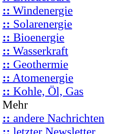
::
Windenergie
::
Solarenergie
::
Bioenergie
::
Wasserkraft
::
Geothermie
::
Atomenergie
::
Kohle, Öl, Gas
Mehr
::
andere Nachrichten
::
letzter Newsletter