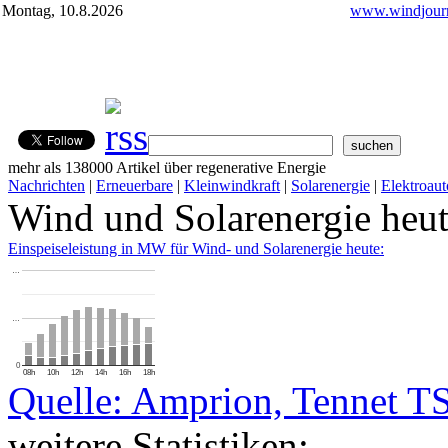
Montag, 10.8.2026
www.windjourn
mehr als 138000 Artikel über regenerative Energie
Nachrichten
|
Erneuerbare
|
Kleinwindkraft
|
Solarenergie
|
Elektroaut
Wind und Solarenergie heu
Einspeiseleistung in MW für Wind- und Solarenergie heute:
…
…
0
08h
10h
12h
14h
16h
18h
Quelle: Amprion, Tennet T
weitere Statistiken: