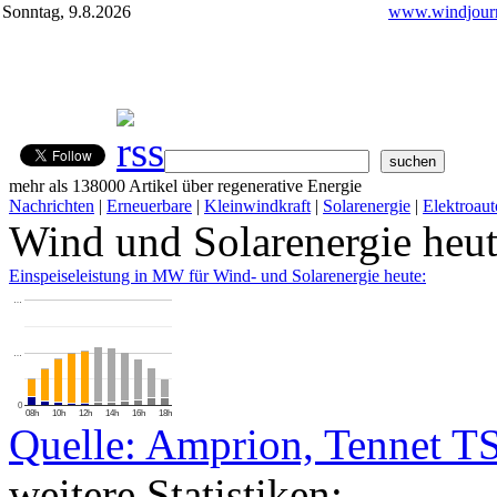
Sonntag, 9.8.2026
www.windjourn
mehr als 138000 Artikel über regenerative Energie
Nachrichten
|
Erneuerbare
|
Kleinwindkraft
|
Solarenergie
|
Elektroaut
Wind und Solarenergie heu
Einspeiseleistung in MW für Wind- und Solarenergie heute:
…
…
0
08h
10h
12h
14h
16h
18h
Quelle: Amprion, Tennet T
weitere Statistiken: