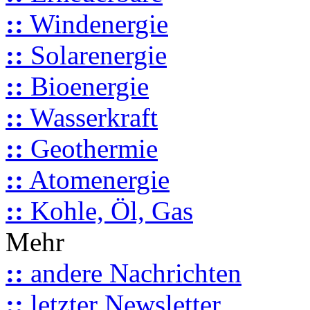
::
Windenergie
::
Solarenergie
::
Bioenergie
::
Wasserkraft
::
Geothermie
::
Atomenergie
::
Kohle, Öl, Gas
Mehr
::
andere Nachrichten
::
letzter Newsletter