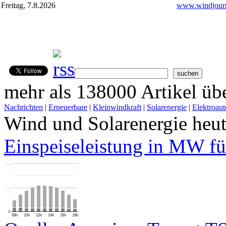
Freitag, 7.8.2026
www.windjourn
mehr als 138000 Artikel übe
Nachrichten
|
Erneuerbare
|
Kleinwindkraft
|
Solarenergie
|
Elektroaut
Wind und Solarenergie heu
Einspeiseleistung in MW fü
…
…
0
08h
10h
12h
14h
16h
18h