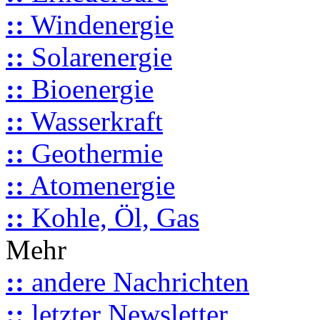
::
Windenergie
::
Solarenergie
::
Bioenergie
::
Wasserkraft
::
Geothermie
::
Atomenergie
::
Kohle, Öl, Gas
Mehr
::
andere Nachrichten
::
letzter Newsletter