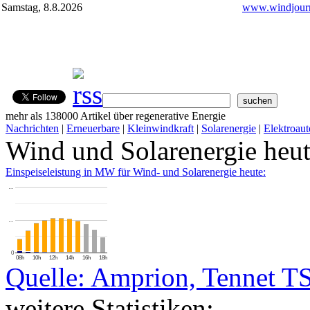
Samstag, 8.8.2026
www.windjourn
mehr als 138000 Artikel über regenerative Energie
Nachrichten
|
Erneuerbare
|
Kleinwindkraft
|
Solarenergie
|
Elektroaut
Wind und Solarenergie heu
Einspeiseleistung in MW für Wind- und Solarenergie heute:
…
…
0
08h
10h
12h
14h
16h
18h
Quelle: Amprion, Tennet T
weitere Statistiken: