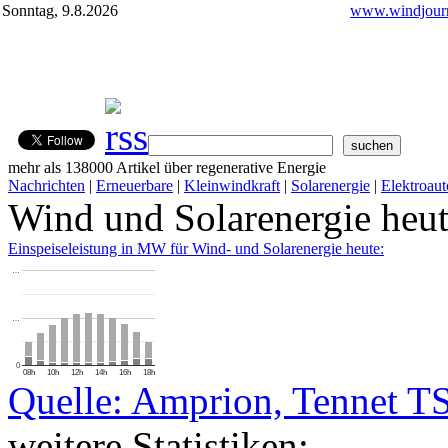
Sonntag, 9.8.2026
www.windjourn
mehr als 138000 Artikel über regenerative Energie
Nachrichten
|
Erneuerbare
|
Kleinwindkraft
|
Solarenergie
|
Elektroaut
Wind und Solarenergie heu
Einspeiseleistung in MW für Wind- und Solarenergie heute:
…
…
0
08h
10h
12h
14h
16h
18h
Quelle: Amprion, Tennet T
weitere Statistiken: