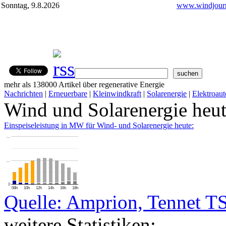
Sonntag, 9.8.2026
www.windjourn
mehr als 138000 Artikel über regenerative Energie
Nachrichten
|
Erneuerbare
|
Kleinwindkraft
|
Solarenergie
|
Elektroaut
Wind und Solarenergie heu
Einspeiseleistung in MW für Wind- und Solarenergie heute:
…
…
0
08h
10h
12h
14h
16h
18h
Quelle: Amprion, Tennet T
weitere Statistiken: