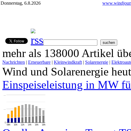
Donnerstag, 6.8.2026
www.windjourn
mehr als 138000 Artikel übe
Nachrichten
|
Erneuerbare
|
Kleinwindkraft
|
Solarenergie
|
Elektroaut
Wind und Solarenergie heu
Einspeiseleistung in MW fü
…
…
0
08h
10h
12h
14h
16h
18h