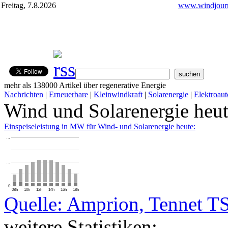
Freitag, 7.8.2026
www.windjourn
mehr als 138000 Artikel über regenerative Energie
Nachrichten
|
Erneuerbare
|
Kleinwindkraft
|
Solarenergie
|
Elektroaut
Wind und Solarenergie heu
Einspeiseleistung in MW für Wind- und Solarenergie heute:
…
…
0
08h
10h
12h
14h
16h
18h
Quelle: Amprion, Tennet T
weitere Statistiken: