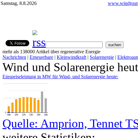
Samstag, 8.8.2026
www.windjourn
mehr als 138000 Artikel über regenerative Energie
Nachrichten
|
Erneuerbare
|
Kleinwindkraft
|
Solarenergie
|
Elektroaut
Wind und Solarenergie heu
Einspeiseleistung in MW für Wind- und Solarenergie heute:
…
…
0
08h
10h
12h
14h
16h
18h
Quelle: Amprion, Tennet T
weitere Statistiken: