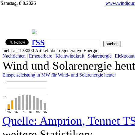
Samstag, 8.8.2026
www.windjourn
mehr als 138000 Artikel über regenerative Energie
Nachrichten
|
Erneuerbare
|
Kleinwindkraft
|
Solarenergie
|
Elektroaut
Wind und Solarenergie heu
Einspeiseleistung in MW für Wind- und Solarenergie heute:
…
…
0
08h
10h
12h
14h
16h
18h
Quelle: Amprion, Tennet T
weitere Statistiken: