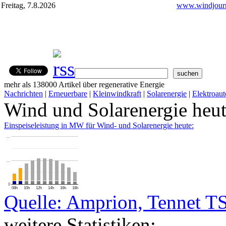
Freitag, 7.8.2026
www.windjourn
mehr als 138000 Artikel über regenerative Energie
Nachrichten
|
Erneuerbare
|
Kleinwindkraft
|
Solarenergie
|
Elektroaut
Wind und Solarenergie heu
Einspeiseleistung in MW für Wind- und Solarenergie heute:
…
…
0
08h
10h
12h
14h
16h
18h
Quelle: Amprion, Tennet T
weitere Statistiken: