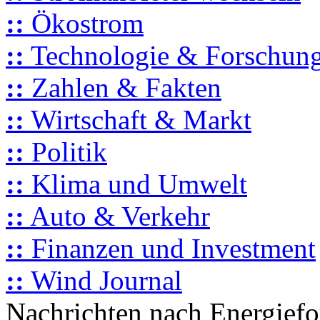
::
Ökostrom
::
Technologie & Forschun
::
Zahlen & Fakten
::
Wirtschaft & Markt
::
Politik
::
Klima und Umwelt
::
Auto & Verkehr
::
Finanzen und Investment
::
Wind Journal
Nachrichten nach Energief