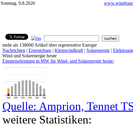
Sonntag, 9.8.2026
www.windjourn
mehr als 138000 Artikel über regenerative Energie
Nachrichten
|
Erneuerbare
|
Kleinwindkraft
|
Solarenergie
|
Elektroaut
Wind und Solarenergie heute
Einspeiseleistung in MW für Wind- und Solarenergie heute:
…
…
0
08h
10h
12h
14h
16h
18h
Quelle: Amprion, Tennet T
weitere Statistiken: