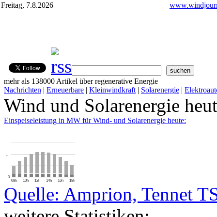
Freitag, 7.8.2026
www.windjourn
mehr als 138000 Artikel über regenerative Energie
Nachrichten
|
Erneuerbare
|
Kleinwindkraft
|
Solarenergie
|
Elektroaut
Wind und Solarenergie heu
Einspeiseleistung in MW für Wind- und Solarenergie heute:
…
…
0
08h
10h
12h
14h
16h
18h
Quelle: Amprion, Tennet T
weitere Statistiken: