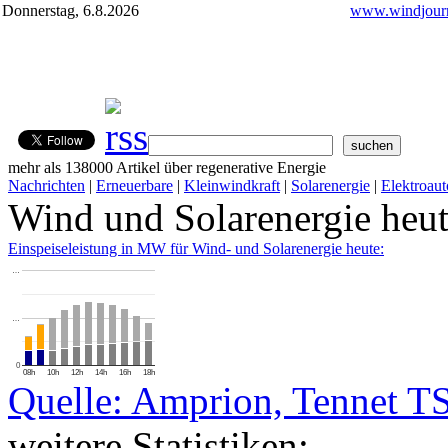
Donnerstag, 6.8.2026
www.windjourn
mehr als 138000 Artikel über regenerative Energie
Nachrichten
|
Erneuerbare
|
Kleinwindkraft
|
Solarenergie
|
Elektroaut
Wind und Solarenergie heu
Einspeiseleistung in MW für Wind- und Solarenergie heute:
…
…
0
08h
10h
12h
14h
16h
18h
Quelle: Amprion, Tennet T
weitere Statistiken: