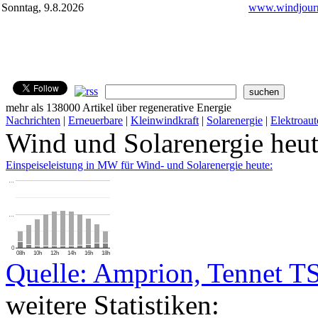
Sonntag, 9.8.2026
www.windjourn
mehr als 138000 Artikel über regenerative Energie
Nachrichten
|
Erneuerbare
|
Kleinwindkraft
|
Solarenergie
|
Elektroaut
Wind und Solarenergie heu
Einspeiseleistung in MW für Wind- und Solarenergie heute:
…
…
0
08h
10h
12h
14h
16h
18h
Quelle: Amprion, Tennet T
weitere Statistiken: