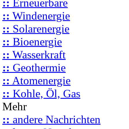
::
Erneuerbare
::
Windenergie
::
Solarenergie
::
Bioenergie
::
Wasserkraft
::
Geothermie
::
Atomenergie
::
Kohle, Öl, Gas
Mehr
::
andere Nachrichten