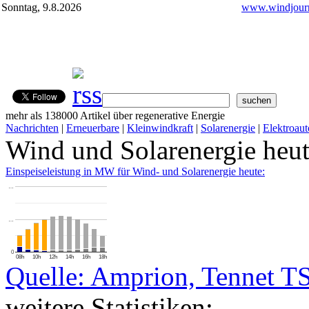
Sonntag, 9.8.2026
www.windjourn
mehr als 138000 Artikel über regenerative Energie
Nachrichten
|
Erneuerbare
|
Kleinwindkraft
|
Solarenergie
|
Elektroaut
Wind und Solarenergie heu
Einspeiseleistung in MW für Wind- und Solarenergie heute:
…
…
0
08h
10h
12h
14h
16h
18h
Quelle: Amprion, Tennet T
weitere Statistiken: