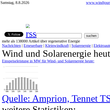
Samstag, 8.8.2026
www.windjourn
mehr als 138000 Artikel über regenerative Energie
Nachrichten
|
Erneuerbare
|
Kleinwindkraft
|
Solarenergie
|
Elektroaut
Wind und Solarenergie heu
Einspeiseleistung in MW für Wind- und Solarenergie heute:
…
…
0
08h
10h
12h
14h
16h
18h
Quelle: Amprion, Tennet T
weitere Statistiken: