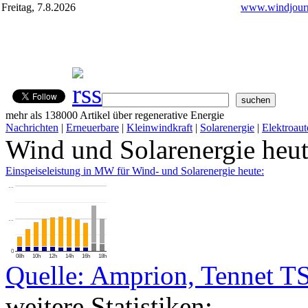
Freitag, 7.8.2026
www.windjourn
mehr als 138000 Artikel über regenerative Energie
Nachrichten
|
Erneuerbare
|
Kleinwindkraft
|
Solarenergie
|
Elektroaut
Wind und Solarenergie heu
Einspeiseleistung in MW für Wind- und Solarenergie heute:
…
…
0
08h
10h
12h
14h
16h
18h
Quelle: Amprion, Tennet T
weitere Statistiken: