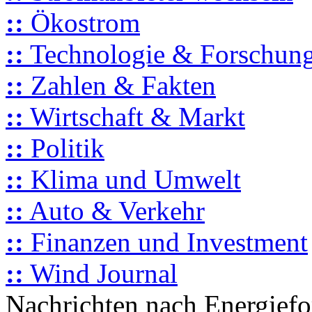
::
Ökostrom
::
Technologie & Forschun
::
Zahlen & Fakten
::
Wirtschaft & Markt
::
Politik
::
Klima und Umwelt
::
Auto & Verkehr
::
Finanzen und Investment
::
Wind Journal
Nachrichten nach Energief