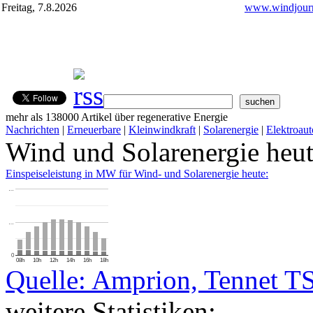
Freitag, 7.8.2026
www.windjourn
mehr als 138000 Artikel über regenerative Energie
Nachrichten
|
Erneuerbare
|
Kleinwindkraft
|
Solarenergie
|
Elektroaut
Wind und Solarenergie heu
Einspeiseleistung in MW für Wind- und Solarenergie heute:
…
…
0
08h
10h
12h
14h
16h
18h
Quelle: Amprion, Tennet T
weitere Statistiken: