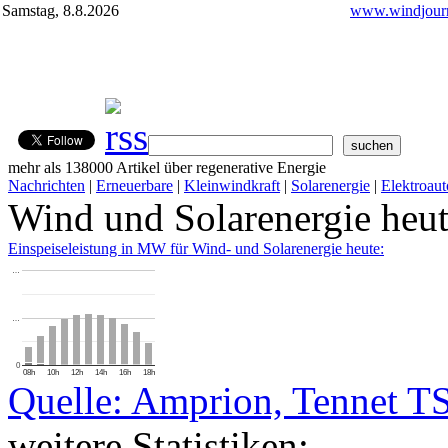
Samstag, 8.8.2026
www.windjourn
mehr als 138000 Artikel über regenerative Energie
Nachrichten
|
Erneuerbare
|
Kleinwindkraft
|
Solarenergie
|
Elektroaut
Wind und Solarenergie heu
Einspeiseleistung in MW für Wind- und Solarenergie heute:
…
…
0
08h
10h
12h
14h
16h
18h
Quelle: Amprion, Tennet T
weitere Statistiken: