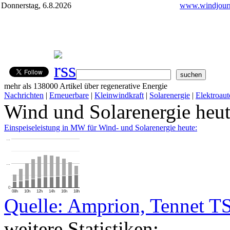
Donnerstag, 6.8.2026
www.windjourn
mehr als 138000 Artikel über regenerative Energie
Nachrichten
|
Erneuerbare
|
Kleinwindkraft
|
Solarenergie
|
Elektroaut
Wind und Solarenergie heu
Einspeiseleistung in MW für Wind- und Solarenergie heute:
…
…
0
08h
10h
12h
14h
16h
18h
Quelle: Amprion, Tennet T
weitere Statistiken: