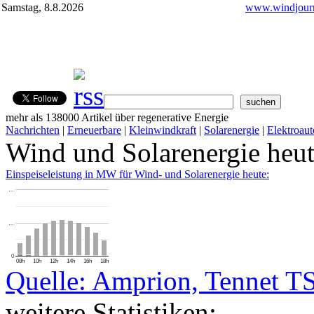
Samstag, 8.8.2026
www.windjourn
mehr als 138000 Artikel über regenerative Energie
Nachrichten
|
Erneuerbare
|
Kleinwindkraft
|
Solarenergie
|
Elektroaut
Wind und Solarenergie heu
Einspeiseleistung in MW für Wind- und Solarenergie heute:
…
…
0
08h
10h
12h
14h
16h
18h
Quelle: Amprion, Tennet T
weitere Statistiken: