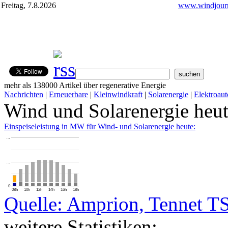
Freitag, 7.8.2026
www.windjourn
mehr als 138000 Artikel über regenerative Energie
Nachrichten
|
Erneuerbare
|
Kleinwindkraft
|
Solarenergie
|
Elektroaut
Wind und Solarenergie heu
Einspeiseleistung in MW für Wind- und Solarenergie heute:
…
…
0
08h
10h
12h
14h
16h
18h
Quelle: Amprion, Tennet T
weitere Statistiken: