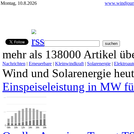
Montag, 10.8.2026
www.windjourn
mehr als 138000 Artikel übe
Nachrichten
|
Erneuerbare
|
Kleinwindkraft
|
Solarenergie
|
Elektroaut
Wind und Solarenergie heu
Einspeiseleistung in MW fü
…
…
0
08h
10h
12h
14h
16h
18h