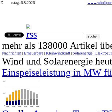
Donnerstag, 6.8.2026
www.windjourn
mehr als 138000 Artikel übe
Nachrichten
|
Erneuerbare
|
Kleinwindkraft
|
Solarenergie
|
Elektroaut
Wind und Solarenergie heu
Einspeiseleistung in MW fü
…
…
0
08h
10h
12h
14h
16h
18h