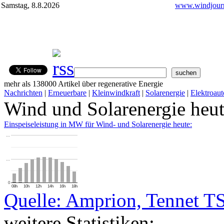
Samstag, 8.8.2026
www.windjourn
mehr als 138000 Artikel über regenerative Energie
Nachrichten
|
Erneuerbare
|
Kleinwindkraft
|
Solarenergie
|
Elektroaut
Wind und Solarenergie heu
Einspeiseleistung in MW für Wind- und Solarenergie heute:
…
…
0
08h
10h
12h
14h
16h
18h
Quelle: Amprion, Tennet T
weitere Statistiken: