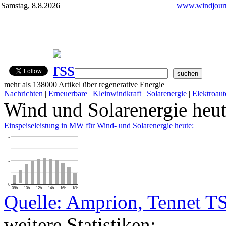
Samstag, 8.8.2026
www.windjourn
mehr als 138000 Artikel über regenerative Energie
Nachrichten
|
Erneuerbare
|
Kleinwindkraft
|
Solarenergie
|
Elektroaut
Wind und Solarenergie heu
Einspeiseleistung in MW für Wind- und Solarenergie heute:
…
…
0
08h
10h
12h
14h
16h
18h
Quelle: Amprion, Tennet T
weitere Statistiken: