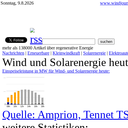
Sonntag, 9.8.2026
www.windjourn
mehr als 138000 Artikel über regenerative Energie
Nachrichten
|
Erneuerbare
|
Kleinwindkraft
|
Solarenergie
|
Elektroaut
Wind und Solarenergie heu
Einspeiseleistung in MW für Wind- und Solarenergie heute:
…
…
0
08h
10h
12h
14h
16h
18h
Quelle: Amprion, Tennet T
weitere Statistiken: