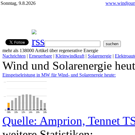
Sonntag, 9.8.2026
www.windjourn
mehr als 138000 Artikel über regenerative Energie
Nachrichten
|
Erneuerbare
|
Kleinwindkraft
|
Solarenergie
|
Elektroaut
Wind und Solarenergie heu
Einspeiseleistung in MW für Wind- und Solarenergie heute:
…
…
0
08h
10h
12h
14h
16h
18h
Quelle: Amprion, Tennet T
weitere Statistiken: