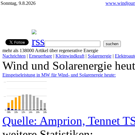
Sonntag, 9.8.2026
www.windjourn
mehr als 138000 Artikel über regenerative Energie
Nachrichten
|
Erneuerbare
|
Kleinwindkraft
|
Solarenergie
|
Elektroaut
Wind und Solarenergie heu
Einspeiseleistung in MW für Wind- und Solarenergie heute:
…
…
0
08h
10h
12h
14h
16h
18h
Quelle: Amprion, Tennet T
weitere Statistiken: