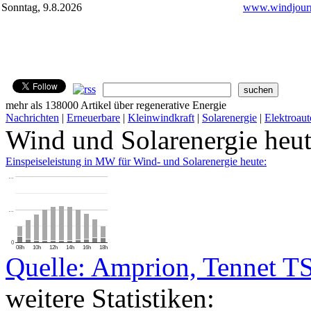
Sonntag, 9.8.2026
www.windjourn
mehr als 138000 Artikel über regenerative Energie
Nachrichten
|
Erneuerbare
|
Kleinwindkraft
|
Solarenergie
|
Elektroaut
Wind und Solarenergie heu
Einspeiseleistung in MW für Wind- und Solarenergie heute:
…
…
0
08h
10h
12h
14h
16h
18h
Quelle: Amprion, Tennet T
weitere Statistiken: