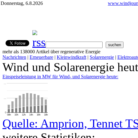
Donnerstag, 6.8.2026
www.windjourn
mehr als 138000 Artikel über regenerative Energie
Nachrichten
|
Erneuerbare
|
Kleinwindkraft
|
Solarenergie
|
Elektroaut
Wind und Solarenergie heu
Einspeiseleistung in MW für Wind- und Solarenergie heute:
…
…
0
08h
10h
12h
14h
16h
18h
Quelle: Amprion, Tennet T
weitere Statistiken: