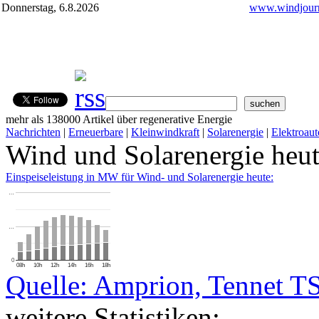
Donnerstag, 6.8.2026
www.windjourn
mehr als 138000 Artikel über regenerative Energie
Nachrichten
|
Erneuerbare
|
Kleinwindkraft
|
Solarenergie
|
Elektroaut
Wind und Solarenergie heu
Einspeiseleistung in MW für Wind- und Solarenergie heute:
…
…
0
08h
10h
12h
14h
16h
18h
Quelle: Amprion, Tennet T
weitere Statistiken: