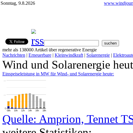
Sonntag, 9.8.2026
www.windjourn
mehr als 138000 Artikel über regenerative Energie
Nachrichten
|
Erneuerbare
|
Kleinwindkraft
|
Solarenergie
|
Elektroaut
Wind und Solarenergie heu
Einspeiseleistung in MW für Wind- und Solarenergie heute:
…
…
0
08h
10h
12h
14h
16h
18h
Quelle: Amprion, Tennet T
weitere Statistiken: