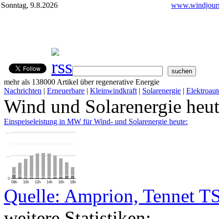
Sonntag, 9.8.2026
www.windjourn
mehr als 138000 Artikel über regenerative Energie
Nachrichten
|
Erneuerbare
|
Kleinwindkraft
|
Solarenergie
|
Elektroaut
Wind und Solarenergie heu
Einspeiseleistung in MW für Wind- und Solarenergie heute:
…
…
0
08h
10h
12h
14h
16h
18h
Quelle: Amprion, Tennet T
weitere Statistiken: