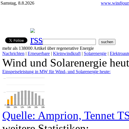
Samstag, 8.8.2026
www.windjourn
mehr als 138000 Artikel über regenerative Energie
Nachrichten
|
Erneuerbare
|
Kleinwindkraft
|
Solarenergie
|
Elektroaut
Wind und Solarenergie heu
Einspeiseleistung in MW für Wind- und Solarenergie heute:
…
…
0
08h
10h
12h
14h
16h
18h
Quelle: Amprion, Tennet T
weitere Statistiken: