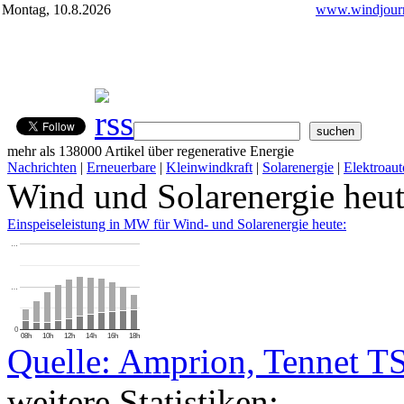
Montag, 10.8.2026
www.windjourn
mehr als 138000 Artikel über regenerative Energie
Nachrichten
|
Erneuerbare
|
Kleinwindkraft
|
Solarenergie
|
Elektroaut
Wind und Solarenergie heu
Einspeiseleistung in MW für Wind- und Solarenergie heute:
…
…
0
08h
10h
12h
14h
16h
18h
Quelle: Amprion, Tennet T
weitere Statistiken: