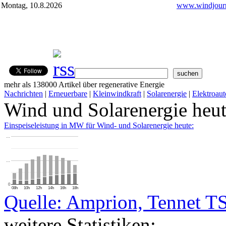
Montag, 10.8.2026
www.windjourn
mehr als 138000 Artikel über regenerative Energie
Nachrichten
|
Erneuerbare
|
Kleinwindkraft
|
Solarenergie
|
Elektroaut
Wind und Solarenergie heu
Einspeiseleistung in MW für Wind- und Solarenergie heute:
…
…
0
08h
10h
12h
14h
16h
18h
Quelle: Amprion, Tennet T
weitere Statistiken: