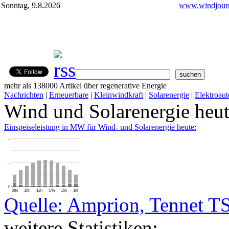
Sonntag, 9.8.2026
www.windjourn
mehr als 138000 Artikel über regenerative Energie
Nachrichten
|
Erneuerbare
|
Kleinwindkraft
|
Solarenergie
|
Elektroaut
Wind und Solarenergie heu
Einspeiseleistung in MW für Wind- und Solarenergie heute:
…
…
0
08h
10h
12h
14h
16h
18h
Quelle: Amprion, Tennet T
weitere Statistiken: