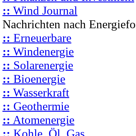
::
Wind Journal
Nachrichten nach Energief
::
Erneuerbare
::
Windenergie
::
Solarenergie
::
Bioenergie
::
Wasserkraft
::
Geothermie
::
Atomenergie
::
Kohle, Öl, Gas