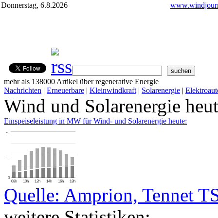
Donnerstag, 6.8.2026
www.windjourn
mehr als 138000 Artikel über regenerative Energie
Nachrichten
|
Erneuerbare
|
Kleinwindkraft
|
Solarenergie
|
Elektroaut
Wind und Solarenergie heu
Einspeiseleistung in MW für Wind- und Solarenergie heute:
…
…
0
08h
10h
12h
14h
16h
18h
Quelle: Amprion, Tennet T
weitere Statistiken: