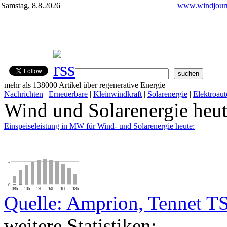
Samstag, 8.8.2026
www.windjourn
mehr als 138000 Artikel über regenerative Energie
Nachrichten
|
Erneuerbare
|
Kleinwindkraft
|
Solarenergie
|
Elektroaut
Wind und Solarenergie heu
Einspeiseleistung in MW für Wind- und Solarenergie heute:
…
…
0
08h
10h
12h
14h
16h
18h
Quelle: Amprion, Tennet T
weitere Statistiken: