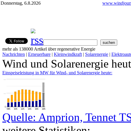
Donnerstag, 6.8.2026
www.windjourn
mehr als 138000 Artikel über regenerative Energie
Nachrichten
|
Erneuerbare
|
Kleinwindkraft
|
Solarenergie
|
Elektroaut
Wind und Solarenergie heu
Einspeiseleistung in MW für Wind- und Solarenergie heute:
…
…
0
08h
10h
12h
14h
16h
18h
Quelle: Amprion, Tennet T
weitere Statistiken: