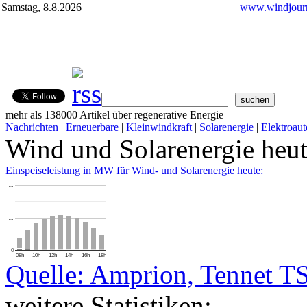
Samstag, 8.8.2026
www.windjourn
mehr als 138000 Artikel über regenerative Energie
Nachrichten
|
Erneuerbare
|
Kleinwindkraft
|
Solarenergie
|
Elektroaut
Wind und Solarenergie heu
Einspeiseleistung in MW für Wind- und Solarenergie heute:
…
…
0
08h
10h
12h
14h
16h
18h
Quelle: Amprion, Tennet T
weitere Statistiken: