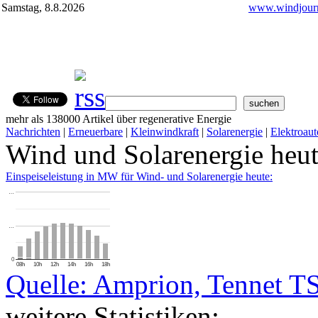
Samstag, 8.8.2026
www.windjourn
mehr als 138000 Artikel über regenerative Energie
Nachrichten
|
Erneuerbare
|
Kleinwindkraft
|
Solarenergie
|
Elektroaut
Wind und Solarenergie heu
Einspeiseleistung in MW für Wind- und Solarenergie heute:
…
…
0
08h
10h
12h
14h
16h
18h
Quelle: Amprion, Tennet T
weitere Statistiken: