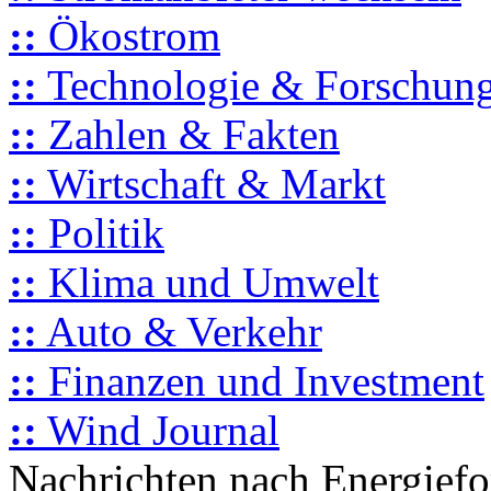
::
Ökostrom
::
Technologie & Forschun
::
Zahlen & Fakten
::
Wirtschaft & Markt
::
Politik
::
Klima und Umwelt
::
Auto & Verkehr
::
Finanzen und Investment
::
Wind Journal
Nachrichten nach Energief