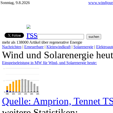
Sonntag, 9.8.2026
www.windjourn
mehr als 138000 Artikel über regenerative Energie
Nachrichten
|
Erneuerbare
|
Kleinwindkraft
|
Solarenergie
|
Elektroaut
Wind und Solarenergie heu
Einspeiseleistung in MW für Wind- und Solarenergie heute:
…
…
0
08h
10h
12h
14h
16h
18h
Quelle: Amprion, Tennet T
weitere Statistiken: