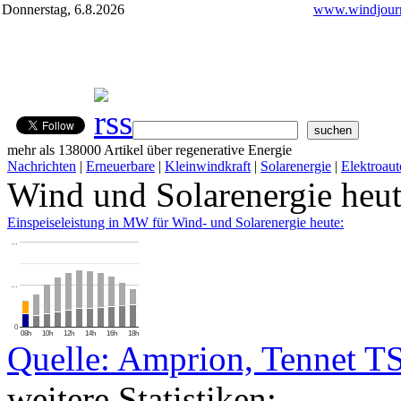
Donnerstag, 6.8.2026
www.windjourn
mehr als 138000 Artikel über regenerative Energie
Nachrichten
|
Erneuerbare
|
Kleinwindkraft
|
Solarenergie
|
Elektroaut
Wind und Solarenergie heu
Einspeiseleistung in MW für Wind- und Solarenergie heute:
…
…
0
08h
10h
12h
14h
16h
18h
Quelle: Amprion, Tennet T
weitere Statistiken: